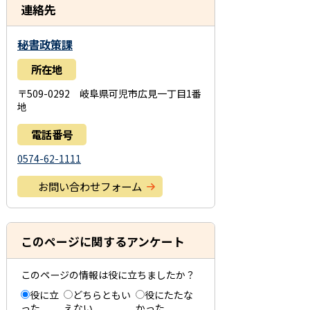
連絡先
秘書政策課
所在地
〒509-0292 岐阜県可児市広見一丁目1番
地
電話番号
0574-62-1111
お問い合わせフォーム
このページに関するアンケート
このページの情報は役に立ちましたか？
役に立
どちらともい
役にたたな
った
えない
かった