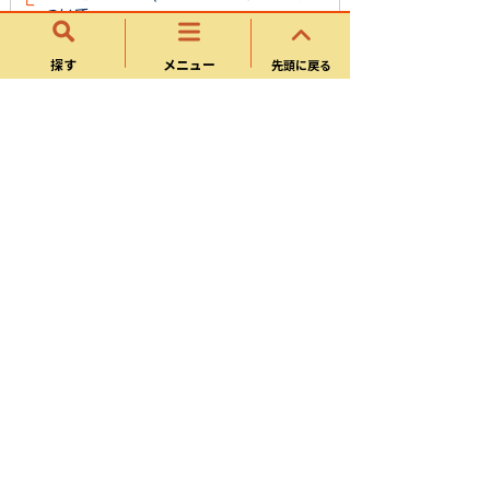
ついて
避難情報の判断・伝達
探す
メニュー
先頭に戻る
川の水位情報・危機管理型水位計
災害・避難カードで避難のタイミングを
事前に考えましょう
防災
気象・雨量・河川水位・防災カメラ
避難情報の発令・避難所の開設状況
災害に備えましょう
避難所について
防災情報収集サービス