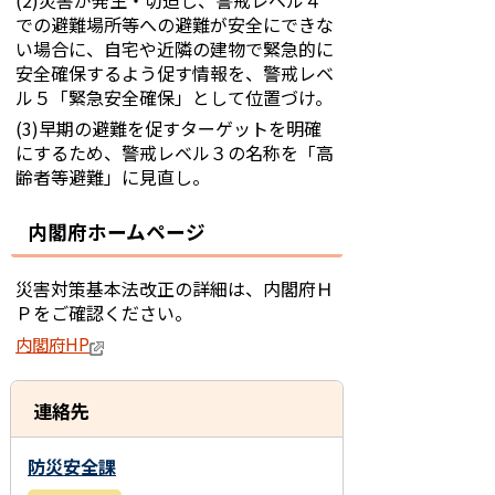
(2)災害が発生・切迫し、警戒レベル４
での避難場所等への避難が安全にできな
い場合に、自宅や近隣の建物で緊急的に
安全確保するよう促す情報を、警戒レベ
ル５「緊急安全確保」として位置づけ。
(3)早期の避難を促すターゲットを明確
にするため、警戒レベル３の名称を「高
齢者等避難」に見直し。
内閣府ホームページ
災害対策基本法改正の詳細は、内閣府Ｈ
Ｐをご確認ください。
内閣府HP
連絡先
防災安全課