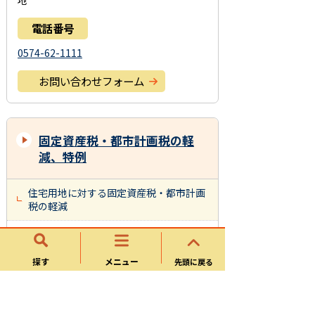
地
電話番号
0574-62-1111
お問い合わせフォーム
固定資産税・都市計画税の軽
減、特例
住宅用地に対する固定資産税・都市計画
税の軽減
新築家屋に対する固定資産税の軽減
耐震改修工事が行われた住宅等に係る固
探す
メニュー
先頭に戻る
定資産税の減額
バリアフリー改修工事が行われた住宅等