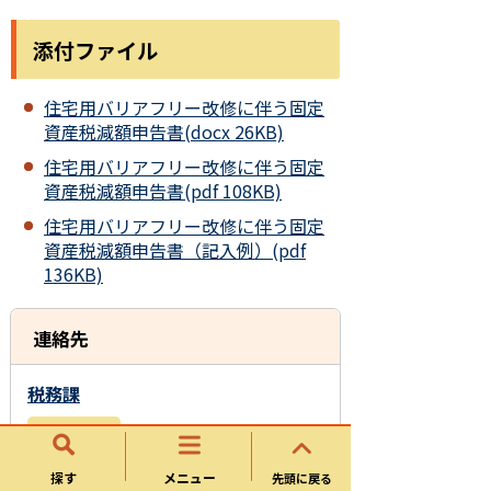
添付ファイル
住宅用バリアフリー改修に伴う固定
資産税減額申告書(docx 26KB)
住宅用バリアフリー改修に伴う固定
資産税減額申告書(pdf 108KB)
住宅用バリアフリー改修に伴う固定
資産税減額申告書（記入例）(pdf
136KB)
連絡先
税務課
所在地
〒509-0292 岐阜県可児市広見一丁目1番
探す
メニュー
先頭に戻る