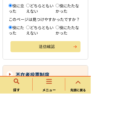
役に立
どちらともい
役にたたな
った
えない
かった
このページは見つけやすかったですか？
役にた
どちらともい
役にたたな
った
えない
かった
不在者投票制度
マイナポータルで不在者投票用紙のオン
探す
メニュー
先頭に戻る
ライン申請が利用できます
不在者投票（指定病院・老人ホームなど
での投票）
不在者投票（遠隔地に滞在している人の