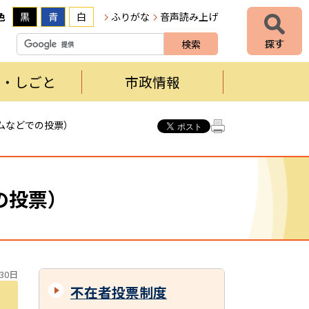
色
黒
青
白
ふりがな
音声読み上げ
者・しごと
市政情報
ムなどでの投票）
の投票）
30日
不在者投票制度