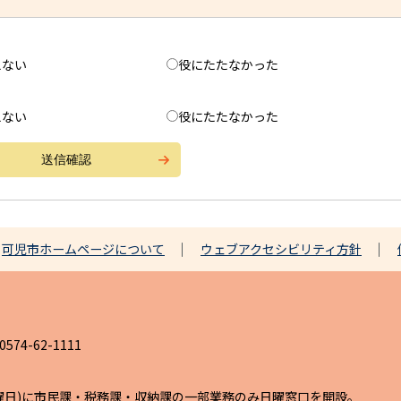
えない
役にたたなかった
えない
役にたたなかった
可児市ホームページについて
ウェブアクセシビリティ方針
4-62-1111
日曜日)に市民課・税務課・収納課の一部業務のみ日曜窓口を開設。