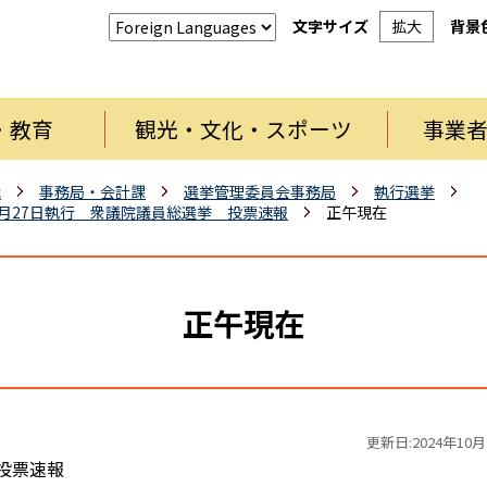
文字サイズ
拡大
背景
・教育
観光・文化・スポーツ
事業
織
事務局・会計課
選挙管理委員会事務局
執行選挙
0月27日執行 衆議院議員総選挙 投票速報
正午現在
正午現在
更新日:2024年10月
 投票速報