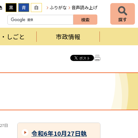
色
黒
青
白
ふりがな
音声読み上げ
者・しごと
市政情報
27日
令和6年10月27日執