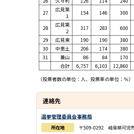
26
久々利
126
114
240
広見第
27
154
146
300
１
広見第
28
317
283
600
２
29
広見東
190
190
380
30
中恵土
206
174
380
31
兼山
86
84
170
合計
6,757
6,103
12,860
（投票者数の単位：人、投票率の単位：％）
連絡先
選挙管理委員会事務局
所在地
〒509-0292 岐阜県可