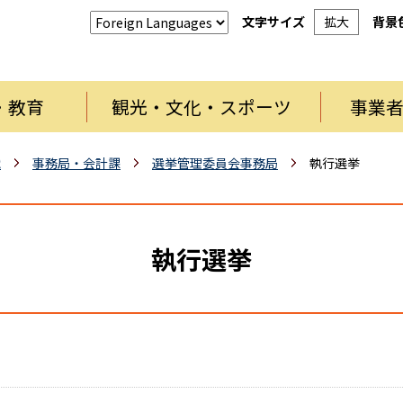
文字サイズ
拡大
背景
・教育
観光・文化・スポーツ
事業
織
事務局・会計課
選挙管理委員会事務局
執行選挙
執行選挙