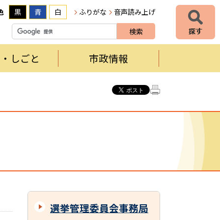
色
黒
青
白
ふりがな
音声読み上げ
者・しごと
市政情報
選挙管理委員会事務局