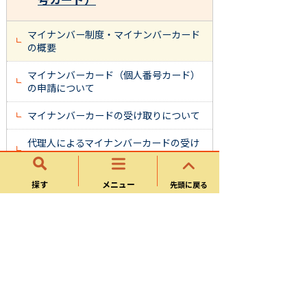
マイナンバー制度・マイナンバーカード
の概要
マイナンバーカード（個人番号カード）
の申請について
マイナンバーカードの受け取りについて
代理人によるマイナンバーカードの受け
取りについて
マイナンバーカードの電子証明書更新手
探す
メニュー
先頭に戻る
続きについて
通知カードの廃止について
住民基本台帳カードの廃止について
成年年齢引き下げに伴うマイナンバーカ
ードの有効期限変更について