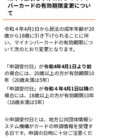
バーカードの有効期限変更につい
て
令和４年4月1日から民法の成年年齢が20
歳から18歳に引き下げられることに伴
い、マイナンバーカードの有効期限につ
いて次のとおり変更となります。
「申請受付日」が
令和
4
年
4
月
1
日より前
の場合には、
20
歳以上の方が有効期限
10
年（
20
歳未満は
5
年）
「申請受付日」が
令和４年
4
月
1
日以降
の
場合には、
18
歳以上の方が有効期限
10
年
（
18
歳未満は
5
年）
※申請受付日とは、地方公共団体情報シ
ステム機構がカードの申請情報を受理す
る日です。申請の日時に十分ご注意くだ