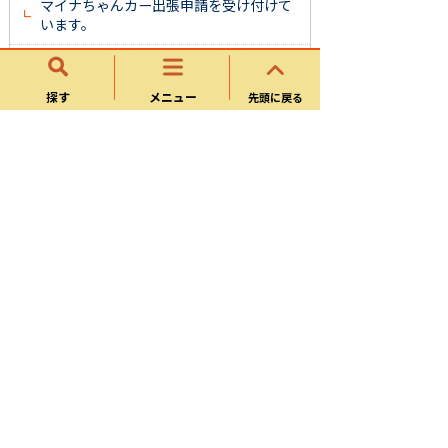
マイナちゃんカー出張申請を受け付けて
います。
マイナンバーカードの特急発行
探す
メニュー
先頭に戻る
国外にお住まいの方のマイナンバーカー
ドの申請について
特定在留カードの手続きについて
市民課
戸籍・住民票・印鑑登録
マイナンバーカード（個人番号カード）
人口統計
窓口業務