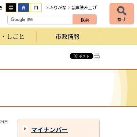
色
黒
青
白
ふりがな
音声読み上げ
者・しごと
市政情報
24日
マイナンバー