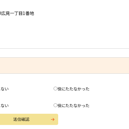
児市広見一丁目1番地
えない
役にたたなかった
えない
役にたたなかった