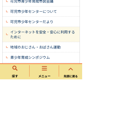
可児市青少年育成市民会議
可児市少年センターについて
可児市少年センターだより
インターネットを安全・安心に利用する
ために
地域のおじさん・おばさん運動
青少年育成シンポジウム
可児市子ども会育成協議会
探す
メニュー
先頭に戻る
岐阜県子ども・若者相談・支援窓口
青少年育成推進員研修会・青少年育成功
労者表彰
少年の主張可児市大会「わたしの主張
2026」