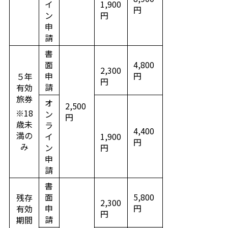
イ
1,900
円
ン
円
申
請
書
面
4,800
2,300
申
円
５年
円
請
有効
旅券
オ
2,500
※18
ン
円
歳未
ラ
4,400
満の
イ
1,900
円
み
ン
円
申
請
書
面
5,800
残存
2,300
申
円
有効
円
請
期間