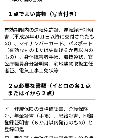
１点でよい書類（写真付き）
有効期限内の運転免許証、運転経歴証明
書（平成24年4月1日以降に交付されたも
の）、マイナンバーカード、パスポート
（有効なものまたは失効後６か月以内の
もの）、身体障害者手帳、海技免状、官
公庁職員身分証明書、宅地建物取扱主任
者証、電気工事士免状等
２点必要な書類（イとロの各１点
またはイから２点）
イ 健康保険の資格確認書、介護保険
証、年金証書（手帳）、恩給証書、印鑑
登録証明書（６か月以内発行のもの）と
登録印鑑
ロ 学生証・会社の身分証明書・公の機