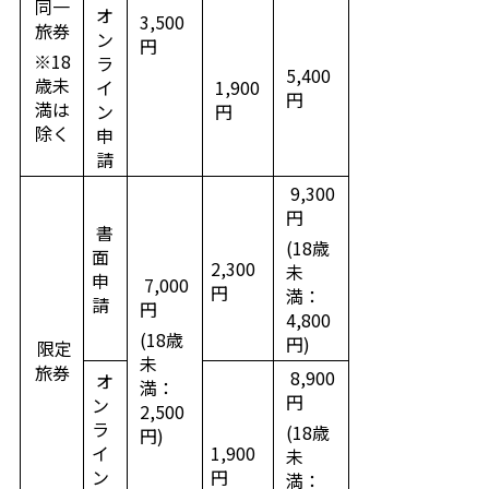
同一
オ
3,500
旅券
ン
円
※18
ラ
5,400
歳未
イ
1,900
円
満は
ン
円
除く
申
請
9,300
円
書
(18歳
面
2,300
未
申
7,000
円
満：
請
円
4,800
(18歳
円)
限定
未
旅券
8,900
オ
満：
円
ン
2,500
ラ
(18歳
円)
イ
1,900
未
ン
円
満：