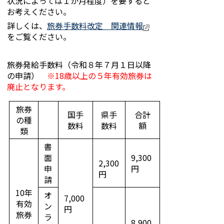
状況によっては１か月程度）を要すると
お考えください。
詳しくは、
旅券手数料改定 関連情報
をご覧ください。
旅券発給手数料（令和８年７月１日以降
の申請）
※18歳以上の５年有効旅券は
廃止となります。
旅券
国手
県手
合計
の種
数料
数料
額
類
書
面
9,300
2,300
申
円
円
請
10年
オ
7,000
有効
ン
円
旅券
ラ
8,900