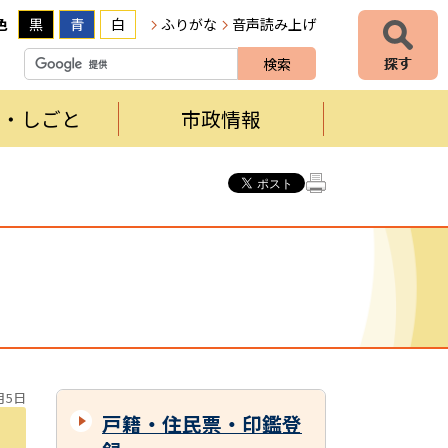
色
黒
青
白
ふりがな
音声読み上げ
者・しごと
市政情報
月5日
戸籍・住民票・印鑑登