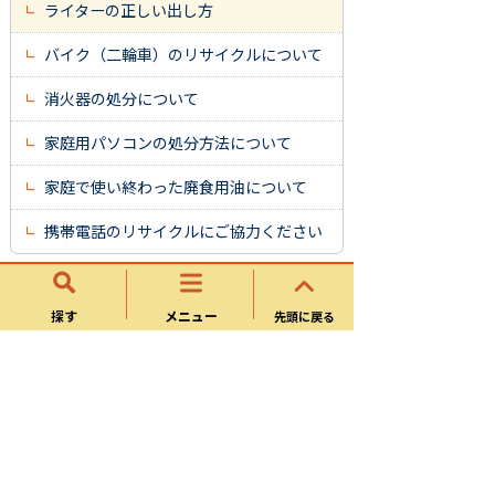
ライターの正しい出し方
バイク（二輪車）のリサイクルについて
消火器の処分について
家庭用パソコンの処分方法について
家庭で使い終わった廃食用油について
携帯電話のリサイクルにご協力ください
ごみの出し方（品目別）
探す
メニュー
先頭に戻る
燃えるごみ
リサイクル資源
燃えないごみ