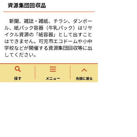
資源集団回収品
新聞、雑誌・雑紙、チラシ、ダンボー
ル、紙パック容器（牛乳パック）はリサ
イクル資源の「紙容器」として出すこと
はできません。可児市エコドームや小中
学校などが開催する資源集団回収等に出
してください。
探す
メニュー
市の許可業者
先頭に戻る
株式会社橋本 電話：0574-63-
1111
小森産業株式会社 電話：0574-54-
1283