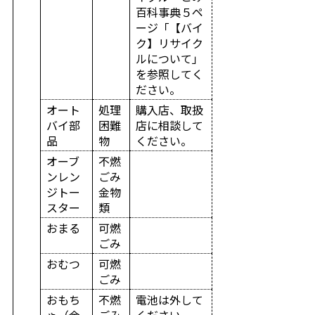
百科事典５ペ
ージ「【バイ
ク】リサイク
ルについて」
を参照してく
ださい。
オート
処理
購入店、取扱
バイ部
困難
店に相談して
品
物
ください。
オーブ
不燃
ンレン
ごみ
ジトー
金物
スター
類
おまる
可燃
ごみ
おむつ
可燃
ごみ
おもち
不燃
電池は外して