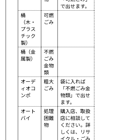
で出せます。
桶
可燃
（木・
ごみ
プラス
チック
製）
桶（金
不燃
属製）
ごみ
金物
類
オーデ
粗大
袋に入れば
ィオコ
ごみ
「不燃ごみ金
ンポ
物類」で出せ
ます。
オート
処理
購入店、取扱
バイ
困難
店に相談して
物
ください。詳
しくは、リサ
イクル・ごみ