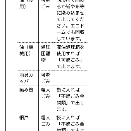
用）
ごみ
るか紙や布等
に染み込ませ
て出してくだ
さい。エコド
ームでも回収
しています。
油（機
処理
廃油処理箱を
械用）
困難
使用すれば
物
「可燃ごみ」
で出せます。
雨具カ
可燃
ッパ
ごみ
編み機
粗大
袋に入れば
ごみ
「不燃ごみ金
物類」で出せ
ます。
網戸
粗大
袋に入れば
ごみ
「不燃ごみ金
物類」で出せ