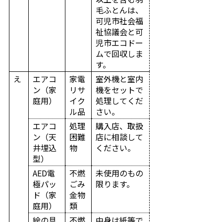
毛ふとんは、
可児市社会福
祉協議会と可
児市エコドー
ムで回収しま
す。
え
エアコ
家電
室外機と室内
ン（家
リサ
機をセットで
庭用）
イク
処理してくだ
ル品
さい。
エアコ
処理
購入店、取扱
ン（天
困難
店に相談して
井埋込
物
ください。
型）
AED電
不燃
未使用のもの
極パッ
ごみ
限ります。
ド（家
金物
庭用）
類
絵の具
不燃
中身は紙等で