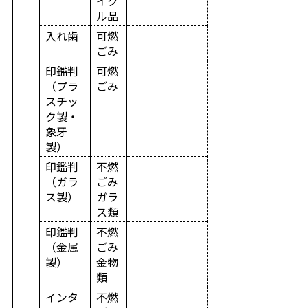
イク
ル品
入れ歯
可燃
ごみ
印鑑判
可燃
（プラ
ごみ
スチッ
ク製・
象牙
製）
印鑑判
不燃
（ガラ
ごみ
ス製）
ガラ
ス類
印鑑判
不燃
（金属
ごみ
製）
金物
類
インタ
不燃