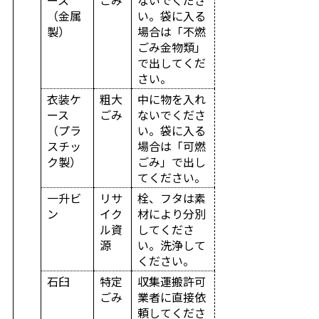
ース
ごみ
ないでくださ
（金属
い。袋に入る
製）
場合は「不燃
ごみ金物類」
で出してくだ
さい。
衣装ケ
粗大
中に物を入れ
ース
ごみ
ないでくださ
（プラ
い。袋に入る
スチッ
場合は「可燃
ク製）
ごみ」で出し
てください。
一升ビ
リサ
栓、フタは素
ン
イク
材により分別
ル資
してくださ
源
い。洗浄して
ください。
石臼
特定
収集運搬許可
ごみ
業者に直接依
頼してくださ