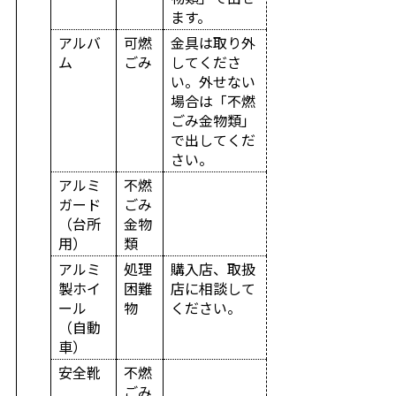
ます。
アルバ
可燃
金具は取り外
ム
ごみ
してくださ
い。外せない
場合は「不燃
ごみ金物類」
で出してくだ
さい。
アルミ
不燃
ガード
ごみ
（台所
金物
用）
類
アルミ
処理
購入店、取扱
製ホイ
困難
店に相談して
ール
物
ください。
（自動
車）
安全靴
不燃
ごみ