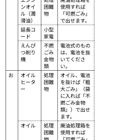
ンオイ
困難
使用すれば
ル（潤
物
「可燃ごみ」
滑油）
で出せます。
延長コ
小型
ード
家電
えんぴ
不燃
電池式のもの
つ削り
ごみ
は、電池を抜
機
金物
いてくださ
類
い。
お
オイル
処理
オイル、電池
ヒータ
困難
を抜けば「粗
ー
物
大ごみ」（袋
に入れば「不
燃ごみ金物
類」）で出せ
ます。
オイル
処理
廃油処理箱を
困難
使用すれば
物
「可燃ごみ」