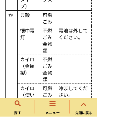
プ）
か
貝殻
可燃
ごみ
懐中電
不燃
電池は外して
灯
ごみ
ください。
金物
類
カイロ
不燃
（金属
ごみ
製）
金物
類
カイロ
可燃
冷ましてくだ
（使い
ごみ
さい。
捨て）
鏡
不燃
探す
メニュー
先頭に戻る
ごみ
ガラ
ス類