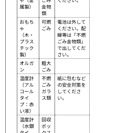
ゃ（金
ごみ
ください。
属製）
金物
類
おもち
可燃
電池は外して
ゃ
ごみ
ください。配
（木・
線等は「不燃
プラス
ごみ金物類」
チック
で出してくだ
製）
さい。
オルガ
粗大
ン
ごみ
温度計
不燃
紙に包むなど
（アル
ごみ
の安全対策を
コール
ガラ
してくださ
タイ
ス類
い。
プ：赤
い液）
温度計
回収
（水銀
ボッ
タイ
クス