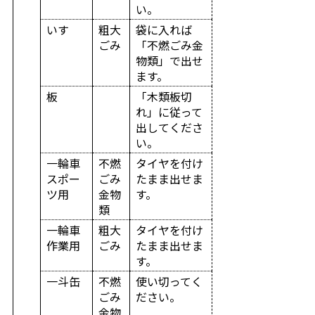
い。
いす
粗大
袋に入れば
ごみ
「不燃ごみ金
物類」で出せ
ます。
板
「木類板切
れ」に従って
出してくださ
い。
一輪車
不燃
タイヤを付け
スポー
ごみ
たまま出せま
ツ用
金物
す。
類
一輪車
粗大
タイヤを付け
作業用
ごみ
たまま出せま
す。
一斗缶
不燃
使い切ってく
ごみ
ださい。
金物