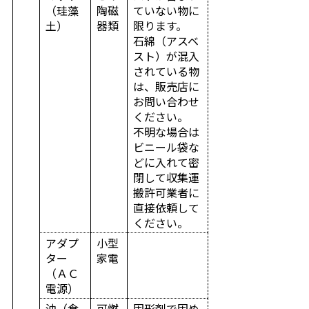
（珪藻
陶磁
ていない物に
土）
器類
限ります。
石綿（アスベ
スト）が混入
されている物
は、販売店に
お問い合わせ
ください。
不明な場合は
ビニール袋な
どに入れて密
閉して収集運
搬許可業者に
直接依頼して
ください。
アダプ
小型
ター
家電
（ＡＣ
電源）
油（食
可燃
固形剤で固め