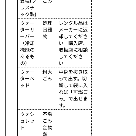
支柱(プ
ごみ
ラスチ
ック製)
ウォー
処理
レンタル品は
ターサ
困難
メーカーに返
ーバー
物
却してくださ
（冷却
い。購入店、
機能の
取扱店に相談
あるも
してくださ
の）
い。
ウォー
粗大
中身を抜き取
ターベ
ごみ
って出す。切
ッド
断して袋に入
れば「可燃ご
み」で出せま
す。
ウォシ
不燃
ュレッ
ごみ
ト
金物
類