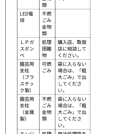
類
LED電
不燃
球
ごみ
金物
類
ＬＰガ
処理
購入店、取扱
スボン
困難
店に相談して
ベ
物
ください。
園芸用
可燃
袋に入らない
支柱
ごみ
場合は、「粗
（プラ
大ごみ」で出
スチッ
してくださ
ク製）
い。
園芸用
不燃
袋に入らない
支柱
ごみ
場合は、「粗
（金属
金物
大ごみ」で出
製）
類
してくださ
い。
エンジ
処理
廃油処理箱を