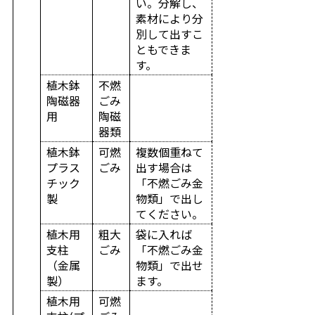
い。分解し、
素材により分
別して出すこ
ともできま
す。
植木鉢
不燃
陶磁器
ごみ
用
陶磁
器類
植木鉢
可燃
複数個重ねて
プラス
ごみ
出す場合は
チック
「不燃ごみ金
製
物類」で出し
てください。
植木用
粗大
袋に入れば
支柱
ごみ
「不燃ごみ金
（金属
物類」で出せ
製）
ます。
植木用
可燃