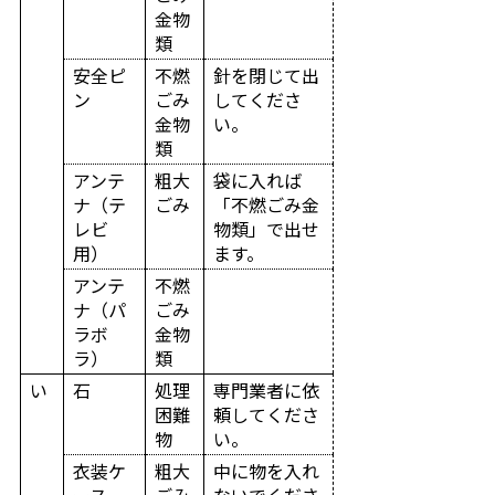
金物
類
安全ピ
不燃
針を閉じて出
ン
ごみ
してくださ
金物
い。
類
アンテ
粗大
袋に入れば
ナ（テ
ごみ
「不燃ごみ金
レビ
物類」で出せ
用）
ます。
アンテ
不燃
ナ（パ
ごみ
ラボ
金物
ラ）
類
い
石
処理
専門業者に依
困難
頼してくださ
物
い。
衣装ケ
粗大
中に物を入れ