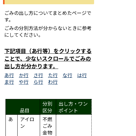
ごみの出し方についてまとめたページで
す。
ごみの分別方法が分からないときに参考
にしてください。
下記項目（あ行等）をクリックする
ことで、少ないスクロールで
ごみの
出し方が分かります
。
あ行
か行
さ行
た行
な行
は行
ま行
や行
ら行
わ行
分別
出し方・ワン
品目
区分
ポイント
あ
アイロ
不燃
ン
ごみ
金物