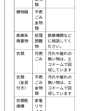
類
鋳物鍋
不燃
ごみ
金物
類
医療系
処理
医療機関など
廃棄物
困難
に相談してく
物
ださい。
衣類
可燃
汚れや破れの
ごみ
無い物は、エ
コドームで回
収しています
衣類
不燃
汚れや破れの
（金具
ごみ
無い物は、エ
付き）
金物
コドームで回
類
収しています
衣類乾
家電
燥機
リサ