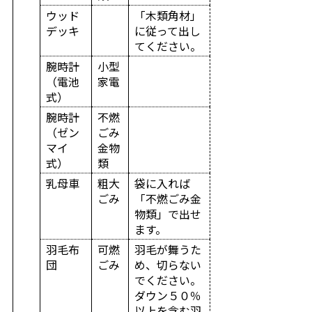
ウッド
「木類角材」
デッキ
に従って出し
てください。
腕時計
小型
（電池
家電
式）
腕時計
不燃
（ゼン
ごみ
マイ
金物
式）
類
乳母車
粗大
袋に入れば
ごみ
「不燃ごみ金
物類」で出せ
ます。
羽毛布
可燃
羽毛が舞うた
団
ごみ
め、切らない
でください。
ダウン５０％
以上を含む羽