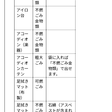
類
アイロ
不燃
ン台
ごみ
金物
類
アコー
不燃
ディオ
ごみ
ン（楽
金物
器）
類
アコー
粗大
袋に入れば
ディオ
ごみ
「不燃ごみ金
ンカー
物類」で出せ
テン
ます。
足拭き
可燃
マット
ごみ
（布
製）
足拭き
不燃
石綿（アスベ
マット
ごみ
ストが含まれ