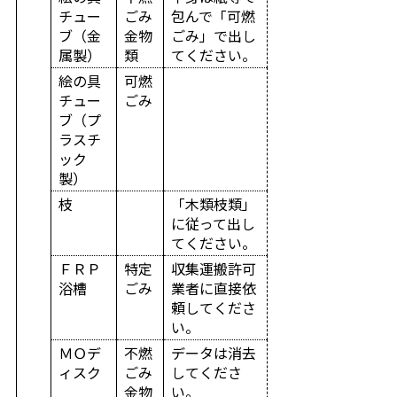
チュー
ごみ
包んで「可燃
ブ（金
金物
ごみ」で出し
属製）
類
てください。
絵の具
可燃
チュー
ごみ
ブ（プ
ラスチ
ック
製）
枝
「木類枝類」
に従って出し
てください。
ＦＲＰ
特定
収集運搬許可
浴槽
ごみ
業者に直接依
頼してくださ
い。
ＭＯデ
不燃
データは消去
ィスク
ごみ
してくださ
金物
い。