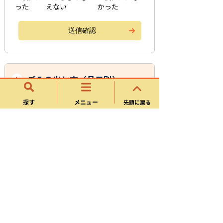
った
えない
かった
ごみの出し方（品目別）
探す
メニュー
先頭に戻る
燃えるごみ
リサイクル資源
燃えないごみ
粗大ごみ
特定ごみ
集積場に出せないごみ