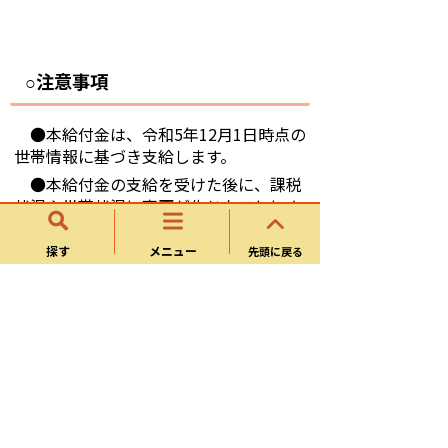
注意事項
○
●本給付金は、令和5年12月1日時点の
世帯情報に基づき支給します。
●本給付金の支給を受けた後に、課税
状況や世帯状況に変更が生じたことによ
り支給要件に該当しなくなっ
探す
メニュー
先頭に戻る
た
ときは、本給付金は返還いただき
ます。
●本給付金は、物価高騰対策給付金家
計急変世帯（８万円）を受給した世帯は
対象外です。
●本給付金は、差押禁止等及び非課税
となります。