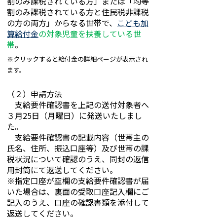
割のみ課税されている方」または「均等
割のみ課税されている方と住民税非課税
の方の両方」からなる世帯で、
こども加
算給付金
の対象児童を扶養している世
帯
。
※クリックすると給付金の詳細ページが表示され
ます。
（２）申請方法
支給要件確認書を上記の送付対象者へ
３月25日（月曜日）に発送いたしまし
た。
支給要件確認書の記載内容（世帯主の
氏名、住所、振込口座等）及び世帯の課
税状況について確認のうえ、同封の返信
用封筒にて返送してください。
※指定口座が空欄の支給要件確認書が届
いた場合は、裏面の受取口座記入欄にご
記入のうえ、口座の確認書類を添付して
返送してください。