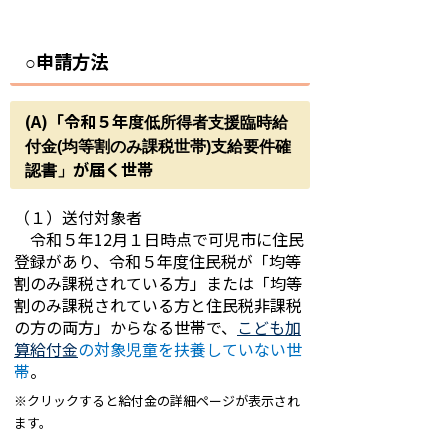
申請方法
○
(A)「令和５年度
低所得者支援臨時給
付金(均等割のみ課税世帯)支給要件確
が届く世帯
」
認書
（１）送付対象者
令和５年12月１日時点で可児市に住民
登録があり、令和５年度住民税が「均等
割のみ課税されている方」または「均等
割のみ課税されている方と住民税非課税
の方の両方」からなる世帯で、
こども加
算給付金
の対象児童を扶養していない世
帯
。
※クリックすると給付金の詳細ページが表示され
ます。