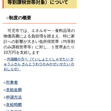
等割課税世帯対象）について
○制度の概要
可児市では、エネルギー・食料品等の
物価高騰による負担増を踏まえ、特に家
計への影響が大きい低所得世帯（均等割
のみ課税世帯等）に対し、１世帯あたり
10万円を支給します
外国籍の方へ（ていしょとくしゃせたい き
→
ゅうふきん きんとうわりのみかぜいせたい の
おしらせ）
対象者
○
支給金額
○
申請方法
○
支給時期
○