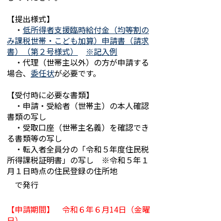
【提出様式】
・
低所得者支援臨時給付金（均等割の
み課税世帯・こども加算）申請書（請求
書）（第２号様式）
※記入例
・代理（世帯主以外）の方が申請する
場合、
委任状
が必要です。
【受付時に必要な書類】
・申請・受給者（世帯主）の本人確認
書類の写し
・受取口座（世帯主名義）を確認でき
る書類等の写し
・転入者全員分の「令和５年度住民税
所得課税証明書」の写し ※令和５年１
月１日時点の住民登録の住所地
で発行
【申請期間】 令和６年６月14日（金曜
日）