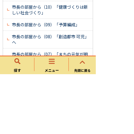
市長の部屋から（10）「健康づくりは新
しい社会づくり」
市長の部屋から（09）「予算編成」
市長の部屋から（08）「創造都市 可児」
へ
市長の部屋から（07）「まちの元気が明
日を創る」
探す
メニュー
先頭に戻る
市長の部屋から（06）「達成と新たなチ
ャレンジ」
市長の部屋から（05）「平成24年度予算
編成がスタート」
市長の部屋から（04）「夏休みキッズク
ラブ」がスタート
市長の部屋から（03）「あの日の犠牲を
無にしない」