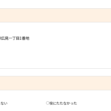
児市広見一丁目1番地
えない
役にたたなかった