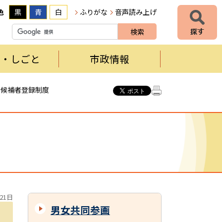
色
黒
青
白
ふりがな
音声読み上げ
者・しごと
市政情報
員候補者登録制度
21日
男女共同参画