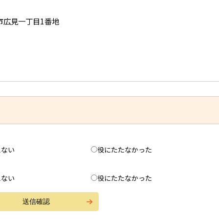
児市広見一丁目1番地
えない
役にたたなかった
えない
役にたたなかった