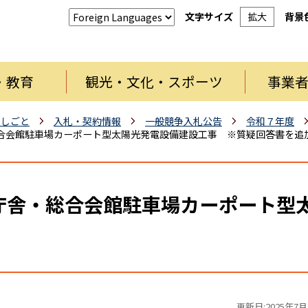
文字サイズ
拡大
背景
・教育
観光・文化・スポーツ
事業
・しごと
入札・契約情報
一般競争入札公告
令和７年度
合会館駐車場カーポート型太陽光発電設備建設工事 ※質疑回答書を追
庁舎・総合会館駐車場カーポート
更新日:2025年7月