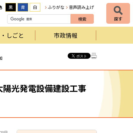
色
黒
青
白
ふりがな
音声読み上げ
者・しごと
市政情報
加
型太陽光発電設備建設工事
23日