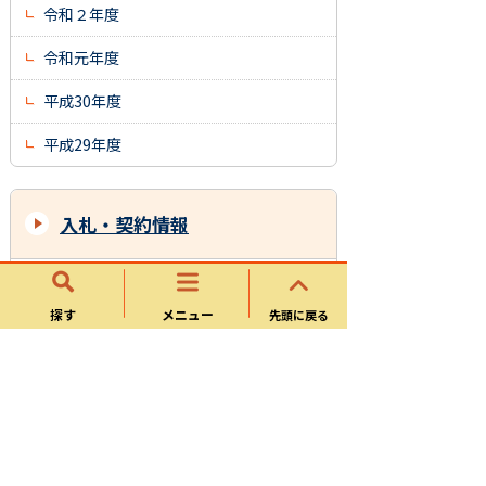
令和２年度
令和元年度
平成30年度
平成29年度
入札・契約情報
入札・契約情報お知らせ
探す
メニュー
先頭に戻る
入札参加資格審査申請
可児市競争入札参加資格者名簿
主観的事項審査（旧 発注者別評価点）
一般競争入札公告