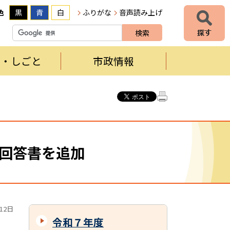
色
黒
青
白
ふりがな
音声読み上げ
者・しごと
市政情報
疑回答書を追加
12日
令和７年度