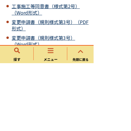
工事施工等同意書（様式第2号）
（Word形式）
変更申請書（規則様式第3号）（PDF
形式）
変更申請書（規則様式第3号）
（Word形式）
工事完了届（様式第3号）（PDF形
式）
探す
メニュー
先頭に戻る
工事完了届（様式第3号）（Word形
式）
交付請求書（様式第4号）（PDF形
式）
交付請求書（様式第4号）（Word形
式）
工事内容等の変更に伴う工事等証明
書（変更契約書が無い場合に提出）
（PDF形式）