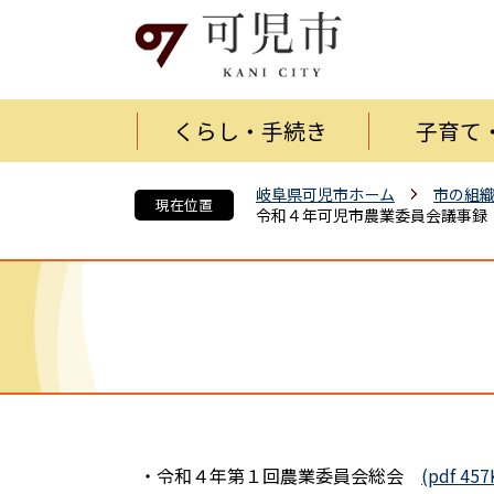
くらし・手続き
子育て
岐阜県可児市ホーム
市の組
現在位置
令和４年可児市農業委員会議事録
・令和４年第１回農業委員会総会
(pdf 457