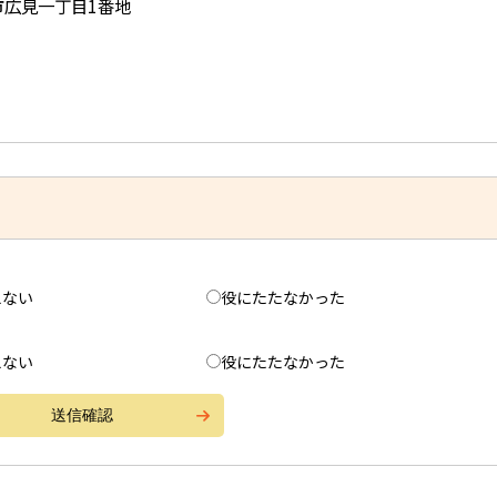
児市広見一丁目1番地
えない
役にたたなかった
えない
役にたたなかった