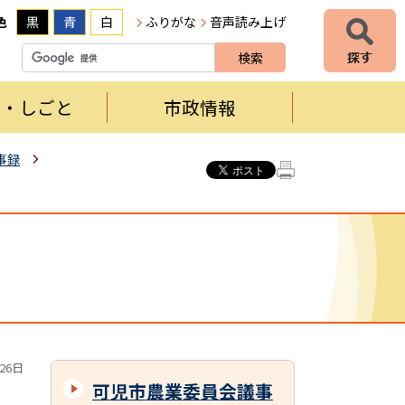
色
黒
青
白
ふりがな
音声読み上げ
者・しごと
市政情報
事録
26日
可児市農業委員会議事