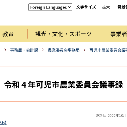
文字サイズ
拡大
背景
・教育
観光・文化・スポーツ
事業
織
事務局・会計課
農業委員会事務局
可児市農業委員会議
令和４年可児市農業委員会議事録
更新日:2022年10月
KB)