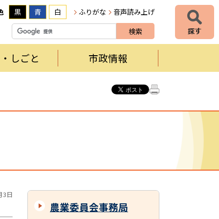
色
黒
青
白
ふりがな
音声読み上げ
者・しごと
市政情報
月3日
農業委員会事務局