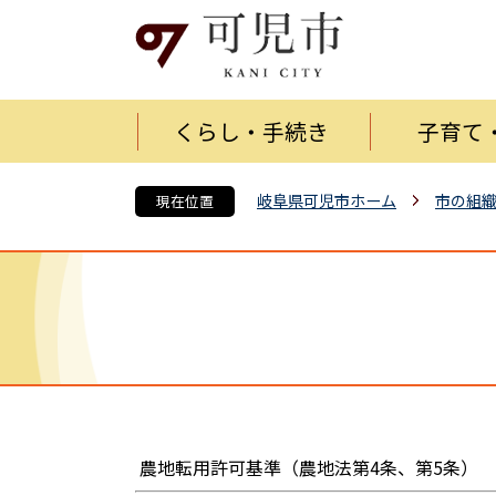
くらし・手続き
子育て
岐阜県可児市ホーム
市の組
現在位置
農地転用許可基準（農地法第4条、第5条）