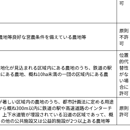
可
原則
る農地等良好な営農条件を備えている農地等
不許
可
位置
的代
街地化が見込まれる区域内にある農地のうち、鉄道の駅
替性
内にある農地、概ね10ha未満の一団の区域内にある農
がな
い場
合に
許可
が著しい区域内の農地のうち、都市計画法に定める用途
ら概ね300m以内に鉄道の駅や高速道路のインターチ
原則
、上下水道管が埋設されている沿道の区域であって、概
許可
その他の公共施設又は公益的施設が2つ以上ある農地等