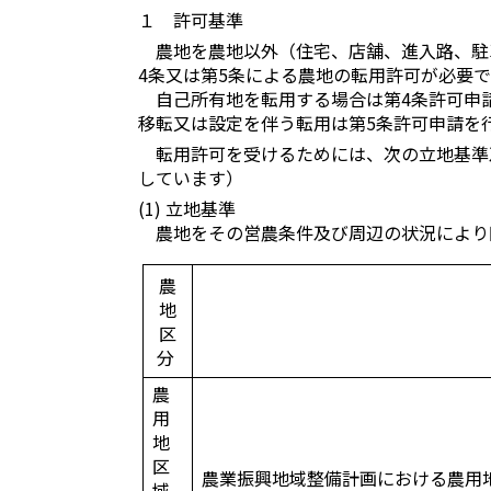
１ 許可基準
農地を農地以外（住宅、店舗、進入路、駐
4条又は第5条による農地の転用許可が必要で
自己所有地を転用する場合は第4条許可申
移転又は設定を伴う転用は第5条許可申請を
転用許可を受けるためには、次の立地基準
しています）
(1) 立地基準
農地をその営農条件及び周辺の状況により
農
地
区
分
農
用
地
区
農業振興地域整備計画における農用
域