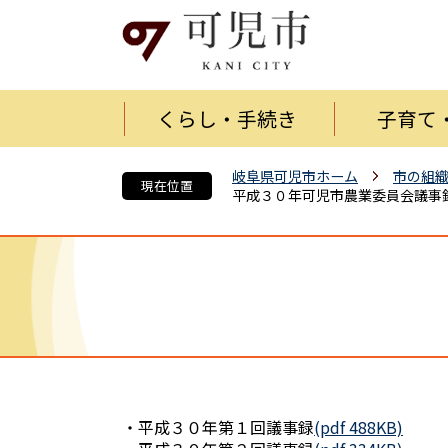
くらし・手続き
子育て
岐阜県可児市ホーム
市の組
現在位置
平成３０年可児市農業委員会議事
・平成３０年第１回議事録
(pdf 488KB)