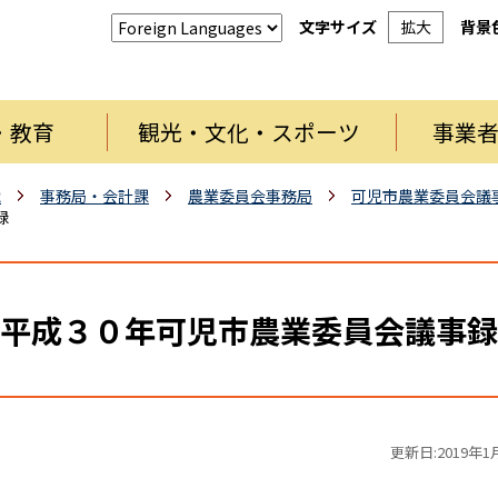
文字サイズ
拡大
背景
・教育
観光・文化・スポーツ
事業
織
事務局・会計課
農業委員会事務局
可児市農業委員会議
録
平成３０年可児市農業委員会議事録
更新日:2019年1