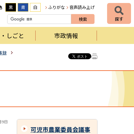
色
黒
青
白
ふりがな
音声読み上げ
者・しごと
市政情報
事録
月9日
可児市農業委員会議事