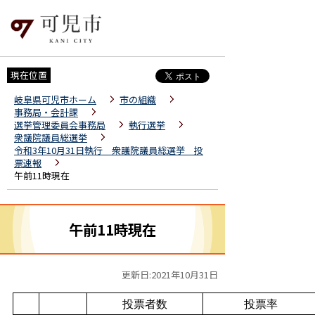
現在位置
岐阜県可児市ホーム
市の組織
事務局・会計課
選挙管理委員会事務局
執行選挙
衆議院議員総選挙
令和3年10月31日執行 衆議院議員総選挙 投
票速報
午前11時現在
午前11時現在
更新日:2021年10月31日
投票者数
投票率