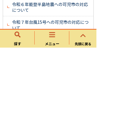
令和６年能登半島地震への可児市の対応
について
令和７年台風15号への可児市の対応につ
いて
探す
メニュー
先頭に戻る
防災
気象・雨量・河川水位・防災カメラ
避難情報の発令・避難所の開設状況
災害に備えましょう
避難所について
防災情報収集サービス
防災訓練・水防訓練