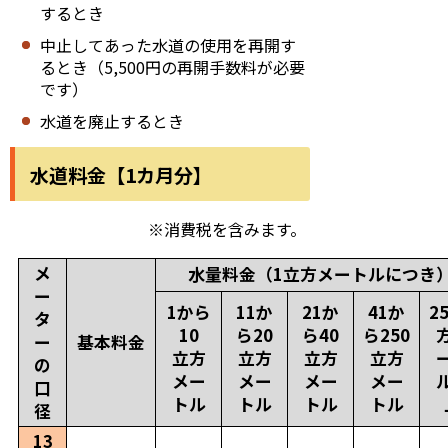
するとき
中止してあった水道の使用を再開す
るとき（5,500円の再開手数料が必要
です）
水道を廃止するとき
水道料金【1カ月分】
※消費税を含みます。
メ
水量料金（1立方メートルにつき
ー
1から
11か
21か
41か
2
タ
10
ら20
ら40
ら250
ー
基本料金
立方
立方
立方
立方
の
メー
メー
メー
メー
口
トル
トル
トル
トル
径
13