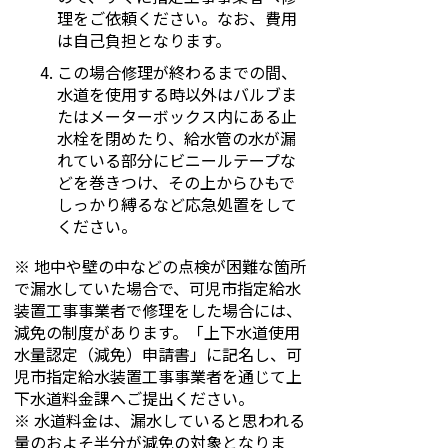
理をご依頼ください。なお、費用
は自己負担となります。
この場合修理が終わるまでの間、
水道を使用する時以外はバルブま
たはメーターボックス内にある止
水栓を閉めたり、給水管の水が漏
れている部分にビニールテープな
どを巻きつけ、その上からひもで
しっかり縛るなど応急処置をして
ください。
※ 地中や壁の中などの点検が困難な箇所
で漏水していた場合で、可児市指定給水
装置工事事業者で修理をした場合には、
減免の制度があります。「上下水道使用
水量認定（減免）申請書」に記名し、可
児市指定給水装置工事事業者を通じて上
下水道料金課へご提出ください。
※ 水道料金は、漏水していると思われる
量のおよそ半分が減免の対象となりま