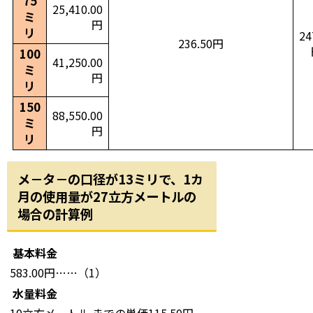
75
25,410.00
ミ
円
リ
24
236.50円
100
41,250.00
ミ
円
リ
150
88,550.00
ミ
円
リ
メ－タ－の口径が13ミリで、1カ
月の使用量が27立方メートルの
場合の計算例
基本料金
583.00円……（1）
水量料金