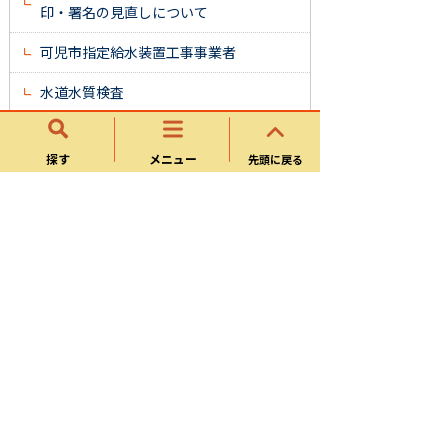
印・署名の見直しについて
可児市指定給水装置工事事業者
水道水質検査
有機フッ素化合物（PFOS及びPFOA）の
水道水質検査について
探す
メニュー
先頭に戻る
新型コロナウイルスの水道用水への影響
について
【情報】「水道水における放射性物質」
の測定結果について
可児市水道ビジョン
可児市水道整備基本計画
可児市水道部庁舎個別施設計画
浄水発生土はいかがですか