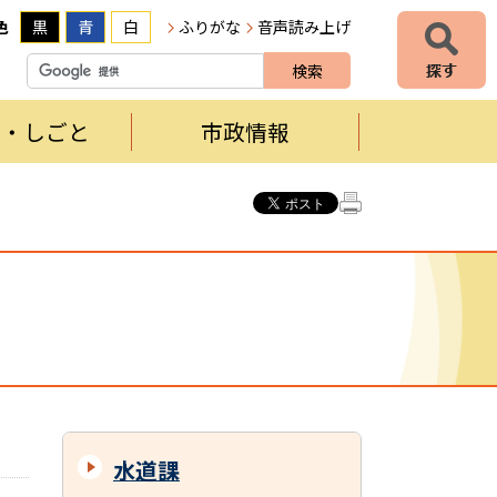
色
黒
青
白
ふりがな
音声読み上げ
者・しごと
市政情報
水道課