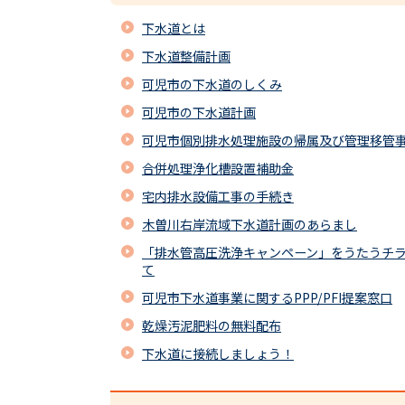
下水道とは
下水道整備計画
可児市の下水道のしくみ
可児市の下水道計画
可児市個別排水処理施設の帰属及び管理移管
合併処理浄化槽設置補助金
宅内排水設備工事の手続き
木曽川右岸流域下水道計画のあらまし
「排水管高圧洗浄キャンペーン」をうたうチ
て
可児市下水道事業に関するPPP/PFI提案窓口
乾燥汚泥肥料の無料配布
下水道に接続しましょう！