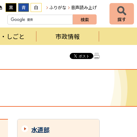
色
黒
青
白
ふりがな
音声読み上げ
者・しごと
市政情報
水道部