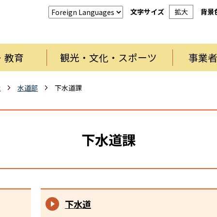
文字サイズ
拡大
背景
・教育
観光・文化・スポーツ
事業
織
水道部
下水道課
下水道課
下水道