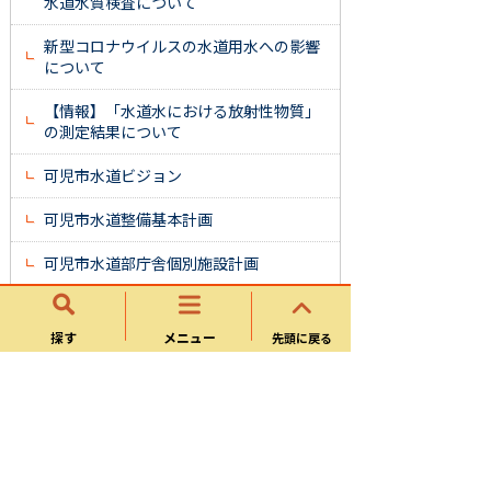
水道水質検査について
新型コロナウイルスの水道用水への影響
について
【情報】「水道水における放射性物質」
の測定結果について
可児市水道ビジョン
可児市水道整備基本計画
可児市水道部庁舎個別施設計画
浄水発生土はいかがですか
探す
メニュー
先頭に戻る
様式ダウンロード
水道課
水道について