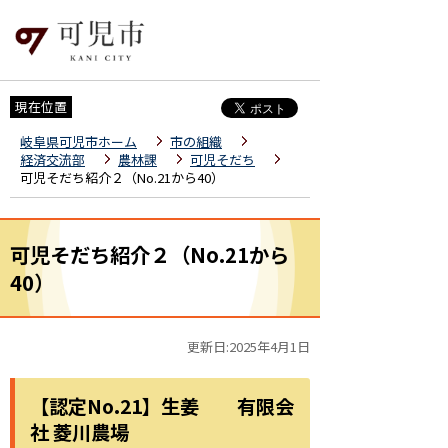
現在位置
岐阜県可児市ホーム
市の組織
経済交流部
農林課
可児そだち
可児そだち紹介２（No.21から40）
可児そだち紹介２（No.21から
40）
更新日:2025年4月1日
【認定No.21】生姜 有限会
社 菱川農場