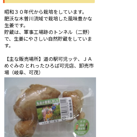
昭和３０年代から栽培をしています。
肥沃な木曽川流域で栽培した風味豊かな
生姜です。
貯蔵は、軍事工場跡のトンネル（二野）
で、生姜にやさしい自然貯蔵をしていま
す。
【主な販売場所】道の駅可児ッテ、ＪＡ
めぐみの とれったひろば可児店、卸売市
場（岐阜、可茂）