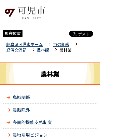
現在位置
岐阜県可児市ホーム
市の組織
経済交流部
農林課
農林業
農林業
鳥獣関係
農振除外
多面的機能支払制度
農地活用ビジョン