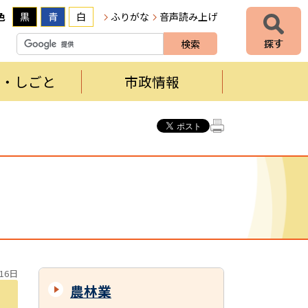
色
黒
青
白
ふりがな
音声読み上げ
者・しごと
市政情報
16日
農林業