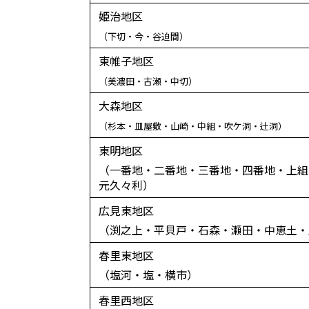
姫治地区
（下切・今・谷迫間）
東帷子地区
（美濃田・古瀬・中切）
大森地区
（杉本・皿屋敷・山崎・
中組・吹
ケ洞・辻洞）
東明地区
（一番地・二番地・三番地・四番地・上組
元久々利）
広見東地区
（渕之上・平貝戸・石森・瀬田・中恵土・
春里東地区
（塩河・塩・横市）
春里西地区