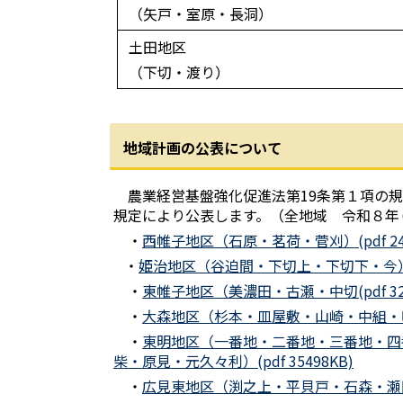
（矢戸・室原・長洞）
土田地区
（下切・渡り）
地域計画の公表について
農業経営基盤強化促進法第19条第１項の規
規定により公表します。（全地域 令和８年
・
西帷子地区（石原・茗荷・菅刈）(pdf 248
・
姫治地区（谷迫間・下切上・下切下・今）(pd
・
東帷子地区（美濃田・古瀬・中切(pdf 322
・
大森地区（杉本・皿屋敷・山崎・中組・吹ケ洞
・
東明地区（一番地・二番地・三番地・四
柴・原見・元久々利）(pdf 35498KB)
・
広見東地区（渕之上・平貝戸・石森・瀬田・上