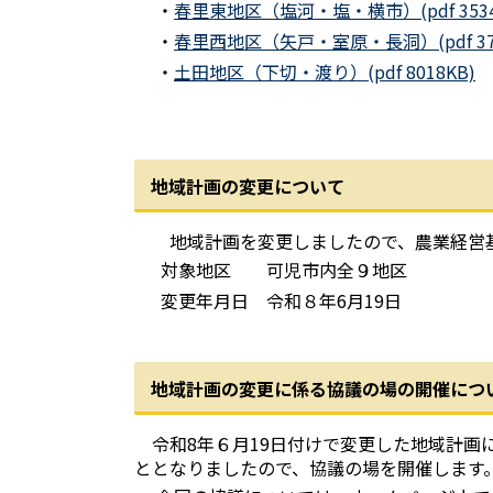
・
春里東地区（塩河・塩・横市）(pdf 3534
・
春里西地区（矢戸・室原・長洞）(pdf 373
・
土田地区（下切・渡り）(pdf 8018KB)
地域計画の変更について
地域計画を変更しましたので、農業経営基盤
対象地区 可児市内全９地区
変更年月日 令和８年6月19日
地域計画の変更に係る協議の場の開催につ
令和8年６月19日付けで変更した地域計画
ととなりましたので、協議の場を開催します