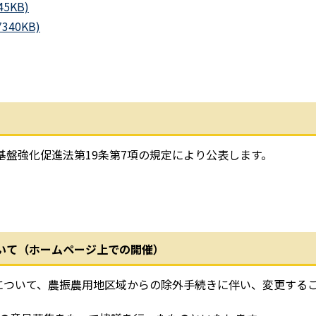
5KB)
40KB)
強化促進法第19条第7項の規定により公表します。
いて（ホームページ上での開催）
について、農振農用地区域からの除外手続きに伴い、変更す
。