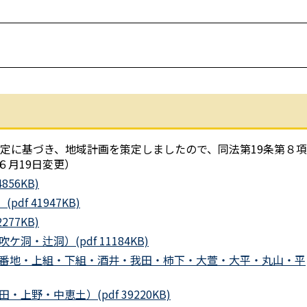
定に基づき、地域計画を策定しましたので、同法第19条第８
６月19日変更）
56KB)
f 41947KB)
77KB)
・辻洞）(pdf 11184KB)
番地・上組・下組・酒井・我田・柿下・大萱・大平・丸山・平
野・中恵土）(pdf 39220KB)