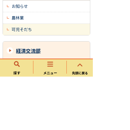
お知らせ
農林業
可児そだち
経済交流部
商工振興課
探す
メニュー
先頭に戻る
農林課
観光政策課
歴史資産課
サイトマップ
可児市ホームページについて