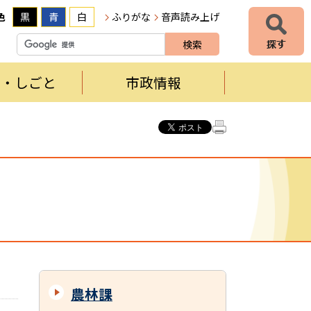
色
黒
青
白
ふりがな
音声読み上げ
者・しごと
市政情報
農林課