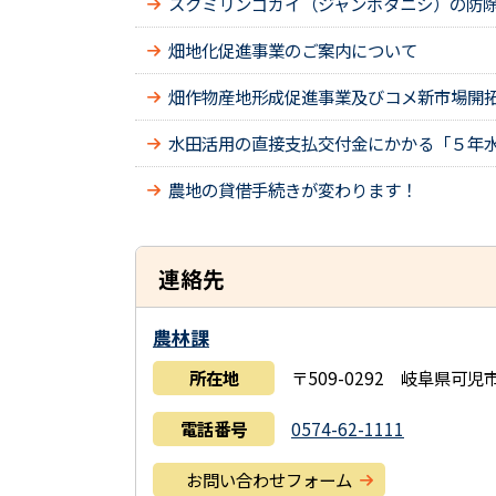
スクミリンゴガイ（ジャンボタニシ）の防
畑地化促進事業のご案内について
畑作物産地形成促進事業及びコメ新市場開
水田活用の直接支払交付金にかかる「５年
農地の貸借手続きが変わります！
連絡先
農林課
所在地
〒509-0292 岐阜県可
電話番号
0574-62-1111
お問い合わせフォーム