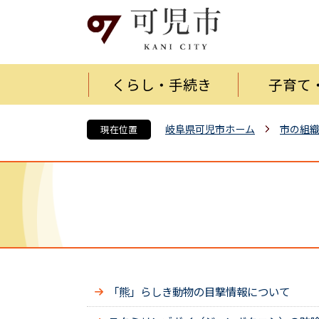
くらし・手続き
子育て
岐阜県可児市ホーム
市の組
現在位置
「熊」らしき動物の目撃情報について