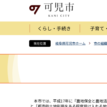
くらし・手続き
子育て
岐阜県可児市ホーム
市の組
現在位置
本市では、平成17年に『農地保全と農地活
と「都市的土地利用をある程度受け入れる地