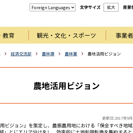
文字サイズ
拡大
背景
・教育
観光・文化・スポーツ
事業
織
経済交流部
農林課
農林業
農地活用ビジョン
農地活用ビジョン
更新日:2017年9月
用ビジョン』を策定し、農振農用地における「保全すべき地域
域」とにエリア分けをし、効率的に土地利用転換を集約すると