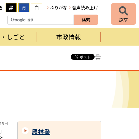
色
黒
青
白
ふりがな
音声読み上げ
者・しごと
市政情報
15日
農林業
」
と