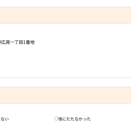
児市広見一丁目1番地
えない
役にたたなかった