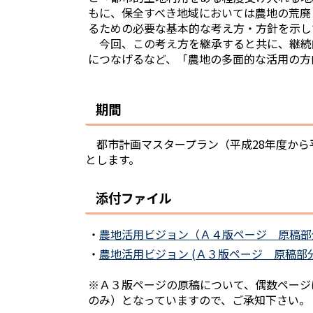
もに、保全すべき地域においては農地の荒廃
るための必要な基本的な考え方・方針を示し
今回、この考え方を継承すると共に、継続
につなげるなど、「農地の多面的な活用の方
期間
都市計画マスタープラン（平成28年度から平
とします。
添付ファイル
・
農地活用ビジョン（Ａ４版ページ 原稿部分）(p
・
農地活用ビジョン (Ａ３版ページ 原稿部分)(p
※Ａ３版ページの原稿について、偶数ページ
のみ）となっていますので、ご承知下さい。