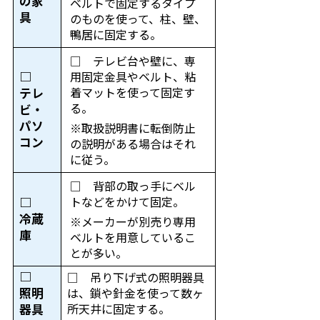
の家
ベルトで固定するタイプ
具
のものを使って、柱、壁、
鴨居に固定する。
□ テレビ台や壁に、専
□
用固定金具やベルト、粘
着マットを使って固定す
テレ
る。
ビ・
パソ
※取扱説明書に転倒防止
コン
の説明がある場合はそれ
に従う。
□ 背部の取っ手にベル
トなどをかけて固定。
□
冷蔵
※メーカーが別売り専用
庫
ベルトを用意しているこ
とが多い。
□
□ 吊り下げ式の照明器具
照明
は、鎖や針金を使って数ヶ
所天井に固定する。
器具