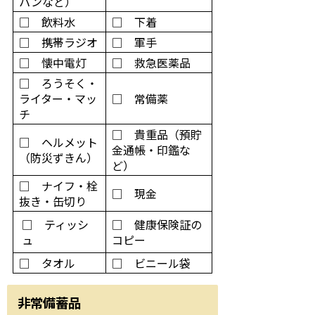
パンなど）
□ 飲料水
□ 下着
□ 携帯ラジオ
□ 軍手
□ 懐中電灯
□ 救急医薬品
□ ろうそく・
ライター・マッ
□ 常備薬
チ
□ 貴重品（預貯
□ ヘルメット
金通帳・印鑑な
（防災ずきん）
ど）
□ ナイフ・栓
□ 現金
抜き・缶切り
□ ティッシ
□ 健康保険証の
ュ
コピー
□ タオル
□ ビニール袋
非常備蓄品