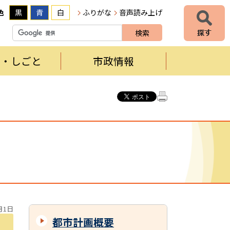
色
黒
青
白
ふりがな
音声読み上げ
者・しごと
市政情報
月1日
都市計画概要