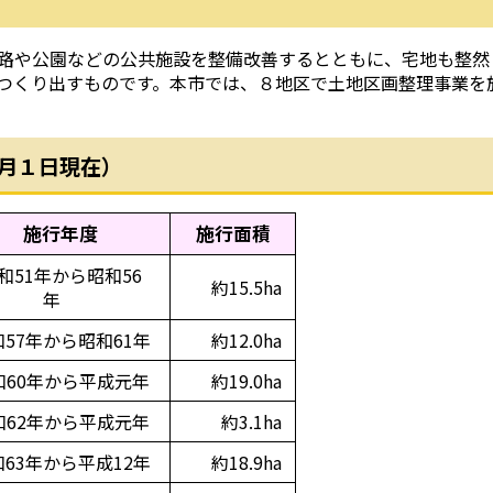
路や公園などの公共施設を整備改善するとともに、宅地も整然
つくり出すものです。本市では、８地区で土地区画整理事業を
４月１日現在）
施行年度
施行面積
和51年から昭和56
約15.5ha
年
和57年から昭和61年
約12.0ha
和60年から平成元年
約19.0ha
和62年から平成元年
約3.1ha
和63年から平成12年
約18.9ha