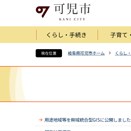
くらし・手続き
子育て
岐阜県可児市ホーム
くらし
現在位置
用途地域等を県域統合型GISに公開しました