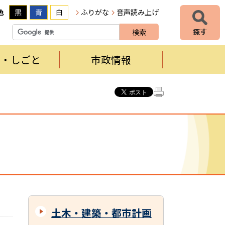
色
黒
青
白
ふりがな
音声読み上げ
者・しごと
市政情報
土木・建築・都市計画