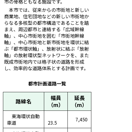
市の骨格ともなる施設です。
本市では、従来からの市街地と新しい
商業地、住宅団地などの新しい市街地か
らなる多核型の都市構造であることを踏
まえ、周辺都市と連絡する「広域幹線
軸」、中心市街地を囲む「市街地幹線
軸」、中心市街地と新市街地を環状に結
ぶ「都市環状軸」、放射状に結ぶ「放射
軸」の放射環状型ネットワークを、また
既成市街地内では格子状の道路を形成
し、効率的な道路体系とする計画です。
都市計画道路一覧
幅員
延長
路線名
（m）
（m）
東海環状自動
7,450
車道
23.5