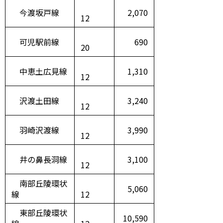
今渡坂戸線
2,070
12
可児駅前線
690
20
中恵土広見線
1,310
12
沢渡土田線
3,240
12
羽崎沢渡線
3,990
12
井の鼻長洞線
3,100
12
南部丘陵環状
5,060
線
12
東部丘陵環状
10,590