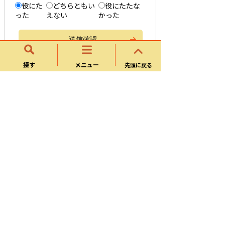
役にた
どちらともい
役にたたな
った
えない
かった
探す
メニュー
先頭に戻る
都市計画
用途地域等を県域統合型GISに公開しまし
た
都市計画概要
都市計画道路
特定用途制限地域
都市計画公園・緑地
都市計画審議会