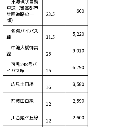
東海環状自動
車道（御嵩都市
600
計画道路の一
23.5
部）
名濃バイパス
5,220
線
31.5
中濃大橋御嵩
9,010
線
25
可児248号バ
6,790
イパス線
25
広見土田線
8,580
16
前波田白線
2,590
12
川合姫ケ丘線
2,600
12