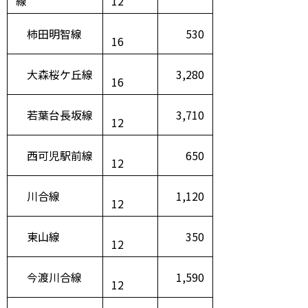
線
12
柿田明智線
530
16
大森桜ケ丘線
3,280
16
若葉台長坂線
3,710
12
西可児駅前線
650
12
川合線
1,120
12
東山線
350
12
今渡川合線
1,590
12