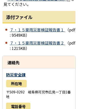
見てください。
添付ファイル
７・１５豪雨災害検証報告書１
（pdf
: 9549KB）
７・１５豪雨災害検証報告書２
（pdf
: 1215KB）
連絡先
防災安全課
所在地
〒509-0292 岐阜県可児市広見一丁目1番
地
電話番号