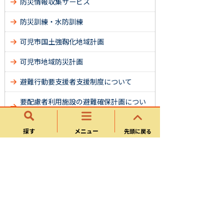
防災情報収集サービス
防災訓練・水防訓練
可児市国土強靱化地域計画
可児市地域防災計画
避難行動要支援者支援制度について
要配慮者利用施設の避難確保計画につい
て
災害協定について
探す
メニュー
先頭に戻る
国民保護・Ｊ－ＡＬＥＲＴ（全国瞬時情
報システム）について
可児市の放射線の状況
可児市防災リーダー養成講座
災害の記録