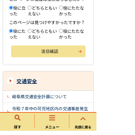
役に立
どちらともい
役にたたな
った
えない
かった
このページは見つけやすかったですか？
役にた
どちらともい
役にたたな
った
えない
かった
交通安全
岐阜県交通安全計画について
令和７年中の可児地区内の交通事故発生
状況
可児市交通安全女性の活動
探す
メニュー
先頭に戻る