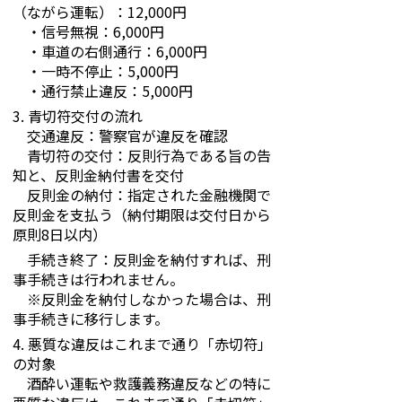
（ながら運転）：12,000円
・信号無視：6,000円
・車道の右側通行：6,000円
・一時不停止：5,000円
・通行禁止違反：5,000円
3. 青切符交付の流れ
交通違反：警察官が違反を確認
青切符の交付：反則行為である旨の告
知と、反則金納付書を交付
反則金の納付：指定された金融機関で
反則金を支払う（納付期限は交付日から
原則8日以内）
手続き終了：反則金を納付すれば、刑
事手続きは行われません。
※反則金を納付しなかった場合は、刑
事手続きに移行します。
4. 悪質な違反はこれまで通り「赤切符」
の対象
酒酔い運転や救護義務違反などの特に