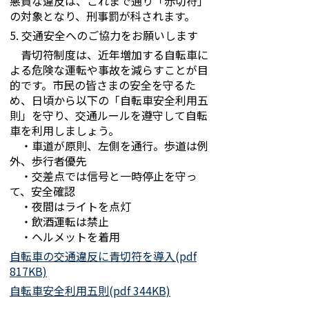
悪質な違反は、これまで通り「赤切符」
の対象となり、刑事罰が科されます。
5. 交通安全へのご協力をお願いします
青切符制度は、近年増加する自転車に
よる危険な運転や事故を減らすことが目
的です。市民の皆さまの安全を守るた
め、日頃から以下の「自転車安全利用五
則」を守り、交通ルールを遵守して自転
車を利用しましょう。
・車道が原則、左側を通行。歩道は例
外、歩行者優先
・交差点では信号と一時停止を守っ
て、安全確認
・夜間はライトを点灯
・飲酒運転は禁止
・ヘルメットを着用
自転車の交通違反に青切符を導入(pdf
817KB)
自転車安全利用五則(pdf 344KB)