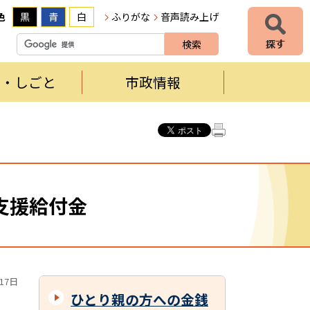
色
黒
青
白
ふりがな
音声読み上げ
者・しごと
市政情報
支援給付金
17日
ひとり親の方への金銭