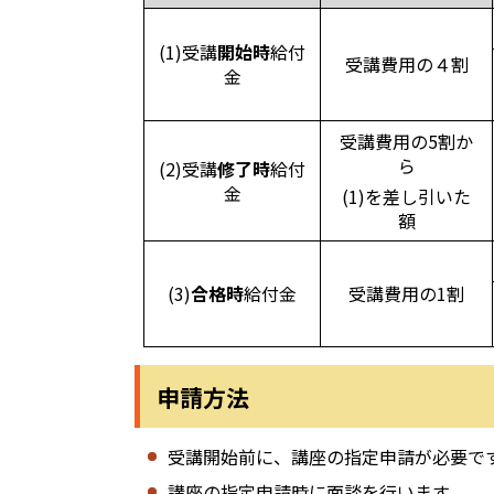
(1)受講
開始時
給付
受講費用の４割
金
受講費用の5割か
ら
(2)受講
修了時
給付
金
(1)を差し引いた
額
(3)
合格時
給付金
受講費用の1割
申請方法
受講開始前に、講座の指定申請が必要で
講座の指定申請時に面談を行います。