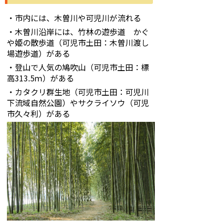
・
市内には、木曽川や可児川が流れる
・木曽川沿岸には、竹林の遊歩道 かぐ
や姫の散歩道（可児市土田：木曽川渡し
場遊歩道）がある
・登山で人気の鳩吹山（可児市土田：標
高
313.5
ｍ）がある
・カタクリ群生地（可児市土田：可児川
下流域自然公園）やサクライソウ（可児
市久々利）がある