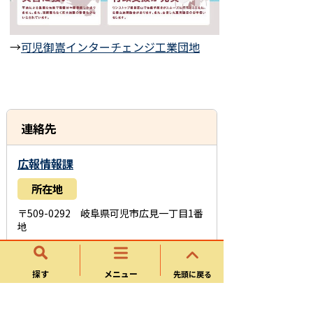
→
可児御嵩インターチェンジ工業団地
連絡先
広報情報課
所在地
〒509-0292 岐阜県可児市広見一丁目1番
地
電話番号
探す
メニュー
先頭に戻る
0574-62-1111
お問い合わせフォーム