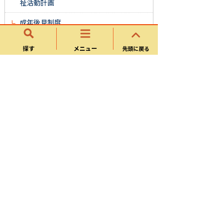
祉活動計画
成年後見制度
高齢者孤立防止事業
探す
メニュー
先頭に戻る
重層的支援体制整備事業
高齢福祉課
地域包括ケアシステム
給付金
様式ダウンロード
パブリックコメント
福祉